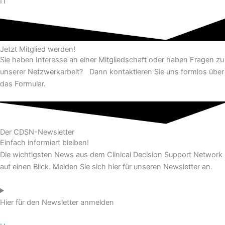
IT
Jetzt Mitglied werden!​
Sie haben Interesse an einer Mitgliedschaft oder haben Fragen zu
unserer Netzwerkarbeit? Dann kontaktieren Sie uns formlos über
das Formular.
Der CDSN-Newsletter​
Einfach informiert bleiben!
Die wichtigsten News aus dem Clinical Decision Support Network
auf einen Blick. Melden Sie sich hier für unseren Newsletter an.
Hier für den Newsletter anmelden