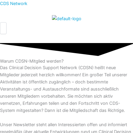
Zum
CDS Network
Inhalt
springen
Warum CDSN-Mitglied werden?
Das Clinical Decision Support Network (CDSN) heißt neue
Mitglieder jederzeit herzlich willkommen! Ein großer Teil unserer
Aktivitäten ist öffentlich zugänglich – doch bestimmte
Veranstaltungs- und Austauschformate sind ausschließlich
unseren Mitgliedern vorbehalten. Sie möchten sich aktiv
vernetzen, Erfahrungen teilen und den Fortschritt von CDS-
System mitgestalten? Dann ist die Mitgliedschaft das Richtige.
Unser Newsletter steht allen Interessierten offen und informiert
regelmäßig über aktuelle Entwicklungen rund um Clinical Decision