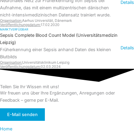
Neuronales Netz zur Früherkennung von Sepsis bei
Details
Aufnahme, das mit einem multizentrischen dänischen
nicht-intensivmedizinischen Datensatz trainiert wurde.
Organisation:
Aarhus Universität, Dänemark
Veröffentlichungs­datum:
17.02.2020
MARKTVERFÜGBAR
Sepsis Complete Blood Count Model (Universitätsmedizin
Leipzig)
Details
Früherkennung einer Sepsis anhand Daten des kleinen
Blutbilds
Organisation:
Universitätsklinikum Leipzig
Veröffentlichungs­datum:
02.03.2024
Teilen Sie Ihr Wissen mit uns!
Wir freuen uns über Ihre Ergänzungen, Anregungen oder
Feedback – gerne per E-Mail.
E-Mail senden
Home