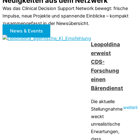
Neuig­kei­ten aus dem Netzwerk
Was das Clinical Decision Support Network bewegt: frische
Impulse, neue Projekte und spannende Einblicke – kompakt
zusammengefasst in der Newsübersicht.
News & Events
Leopoldina
erweist
CDS-
Forschung
einen
Bärendienst
Die aktuelle
weiterl
Stellungnahme
weckt
unrealistische
Erwartungen,
dass