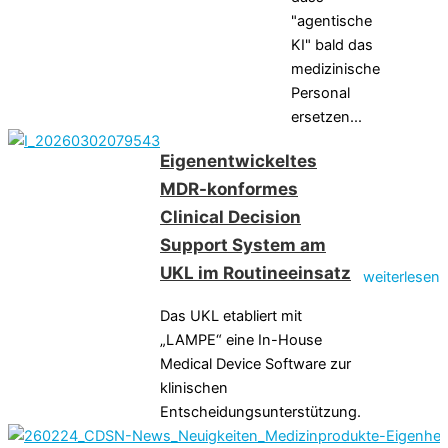
"agentische
KI" bald das
medizinische
Personal
ersetzen...
Eigenentwickeltes
MDR-konformes
Clinical Decision
Support System am
UKL im Routineeinsatz
weiterlesen
Das UKL etabliert mit
„LAMPE“ eine In-House
Medical Device Software zur
klinischen
Entscheidungsunterstützung.