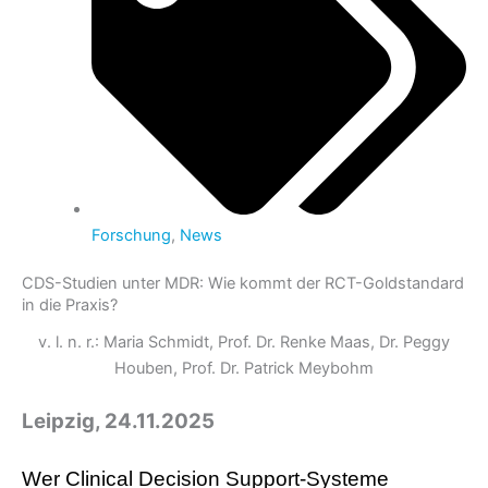
Forschung
,
News
CDS-Studien unter MDR: Wie kommt der RCT-Goldstandard
in die Praxis?
v. l. n. r.: Maria Schmidt, Prof. Dr. Renke Maas, Dr. Peggy
Houben, Prof. Dr. Patrick Meybohm
Leipzig, 24.11.2025
Wer Clinical Decision Support-Systeme